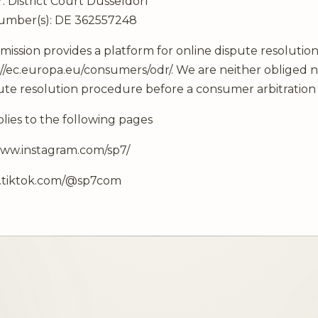
: District Court Düsseldorf
 number(s): DE 362557248
ssion provides a platform for online dispute resolutio
://ec.europa.eu/consumers/odr/
. We are neither obliged n
spute resolution procedure before a consumer arbitration
plies to the following pages
www.instagram.com/sp7/
w.tiktok.com/@sp7com