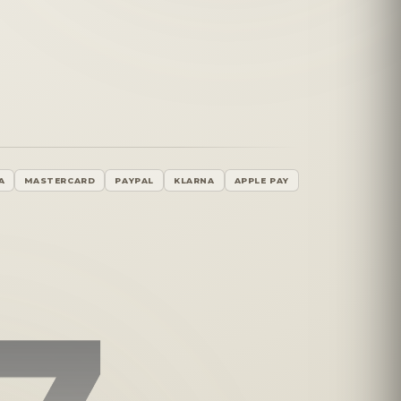
A
MASTERCARD
PAYPAL
KLARNA
APPLE PAY