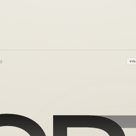
ny
VIS