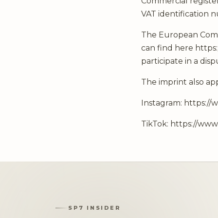
Commercial register
VAT identification
The European Commi
can find here
https
participate in a di
The imprint also ap
Instagram:
https://
TikTok:
https://ww
SP7 INSIDER