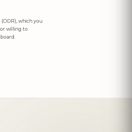
n (ODR), which you
or willing to
 board.